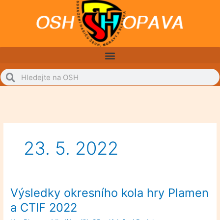
Přeskočit
na
obsah
Search
Search
23. 5. 2022
Výsledky okresního kola hry Plamen
Výsledky
okresního
a CTIF 2022
kola