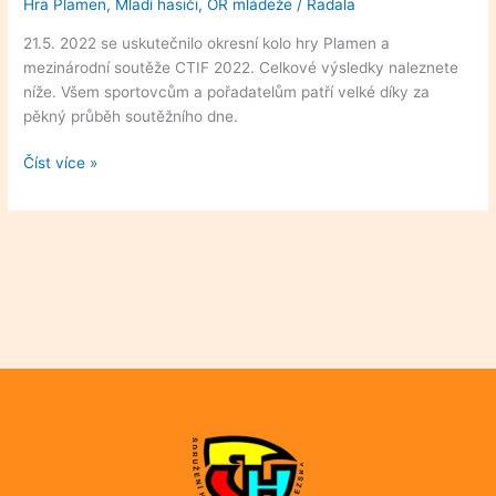
Hra Plamen
,
Mladí hasiči
,
OR mládeže
/
Radala
hry
Plamen
21.5. 2022 se uskutečnilo okresní kolo hry Plamen a
a
mezinárodní soutěže CTIF 2022. Celkové výsledky naleznete
CTIF
níže. Všem sportovcům a pořadatelům patří velké díky za
2022
pěkný průběh soutěžního dne.
Číst více »