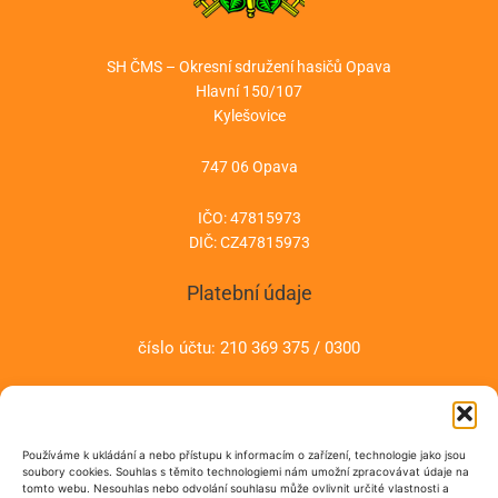
SH ČMS – Okresní sdružení hasičů Opava
Hlavní 150/107
Kylešovice
747 06 Opava
IČO: 47815973
DIČ: CZ47815973
Platební údaje
číslo účtu: 210 369 375 / 0300
Kontakt:
Používáme k ukládání a nebo přístupu k informacím o zařízení, technologie jako jsou
mobil: +420 727 882 910
soubory cookies. Souhlas s těmito technologiemi nám umožní zpracovávat údaje na
tomto webu. Nesouhlas nebo odvolání souhlasu může ovlivnit určité vlastnosti a