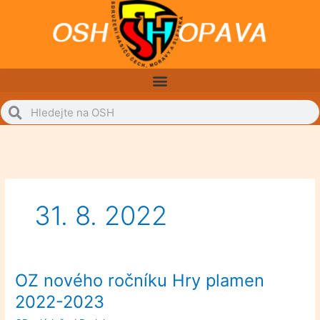
Přeskočit
na
obsah
Search
Search
31. 8. 2022
OZ nového ročníku Hry plamen
OZ
nového
2022-2023
ročníku