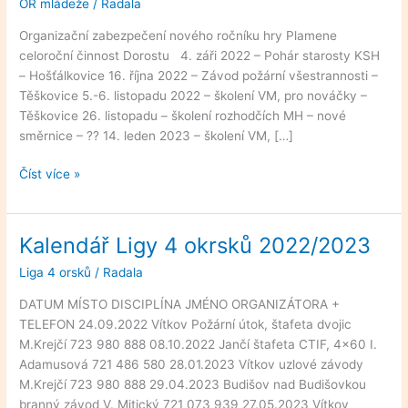
OR mládeže
/
Radala
Hry
plamen
Organizační zabezpečení nového ročníku hry Plamene
2022-
celoroční činnost Dorostu 4. záři 2022 – Pohár starosty KSH
2023
– Hošťálkovice 16. října 2022 – Závod požární všestrannosti –
Těškovice 5.-6. listopadu 2022 – školení VM, pro nováčky –
Těškovice 26. listopadu – školení rozhodčích MH – nové
směrnice – ?? 14. leden 2023 – školení VM, […]
Číst více »
Kalendář Ligy 4 okrsků 2022/2023
Kalendář
Ligy
Liga 4 orsků
/
Radala
4
okrsků
DATUM MÍSTO DISCIPLÍNA JMÉNO ORGANIZÁTORA +
2022/2023
TELEFON 24.09.2022 Vítkov Požární útok, štafeta dvojic
M.Krejčí 723 980 888 08.10.2022 Jančí štafeta CTIF, 4×60 I.
Adamusová 721 486 580 28.01.2023 Vítkov uzlové závody
M.Krejčí 723 980 888 29.04.2023 Budišov nad Budišovkou
branný závod V. Mitický 721 073 939 27.05.2023 Vítkov