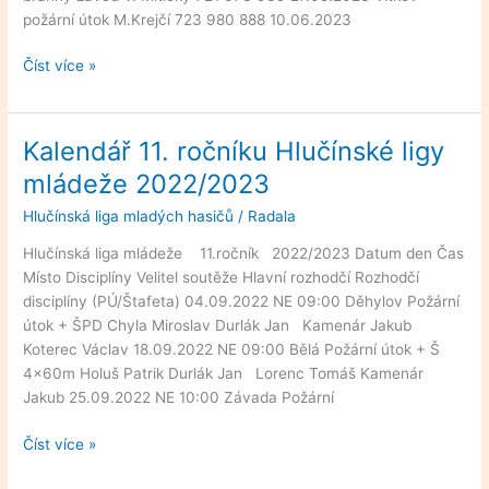
požární útok M.Krejčí 723 980 888 10.06.2023
Číst více »
Kalendář 11. ročníku Hlučínské ligy
Kalendář
11.
mládeže 2022/2023
ročníku
Hlučínská liga mladých hasičů
/
Radala
Hlučínské
ligy
Hlučínská liga mládeže 11.ročník 2022/2023 Datum den Čas
mládeže
Místo Disciplíny Velitel soutěže Hlavní rozhodčí Rozhodčí
2022/2023
disciplíny (PÚ/Štafeta) 04.09.2022 NE 09:00 Děhylov Požární
útok + ŠPD Chyla Miroslav Durlák Jan Kamenár Jakub
Koterec Václav 18.09.2022 NE 09:00 Bělá Požární útok + Š
4x60m Holuš Patrik Durlák Jan Lorenc Tomáš Kamenár
Jakub 25.09.2022 NE 10:00 Závada Požární
Číst více »