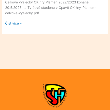
Plamen
Celkové výsledky OK hry Plamen 2022/2023 konané
2022/2023
20.5.2023 na Tyršově stadionu v Opavě OK-hry-Plamen-
celkove-vysledky.pdf
Číst více »