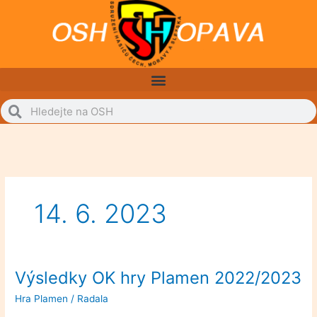
Přeskočit
na
obsah
Search
Search
14. 6. 2023
Výsledky OK hry Plamen 2022/2023
Výsledky
OK
Hra Plamen
/
Radala
hry