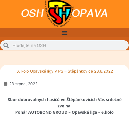
Přeskočit
na
obsah
Search
Search
6. kolo Opavské ligy v PS – Štěpánkovice 28.8.2022
23 srpna, 2022
Sbor dobrovolných hasičů ve Štěpánkovicích
Vás srdečně
zve na
Pohár AUTOBOND GROUD –
Opavská liga – 6.kolo