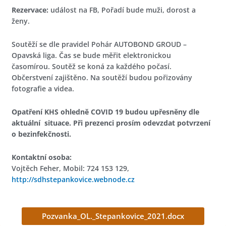
Rezervace:
událost na FB, Pořadí bude muži, dorost a
ženy.
Soutěží se dle pravidel Pohár AUTOBOND GROUD –
Opavská liga. Čas se bude měřit elektronickou
časomírou. Soutěž se koná za každého počasí.
Občerstvení zajištěno. Na soutěží budou pořizovány
fotografie a videa.
Opatření KHS ohledně COVID 19 budou upřesněny
dle
aktuální situace.
Při prezenci prosím odevzdat potvrzení
o bezinfekčnosti.
Kontaktní osoba:
Vojtěch Feher, Mobil: 724 153 129,
http://sdhstepankovice.webnode.cz
Pozvanka_OL._Stepankovice_2021.docx