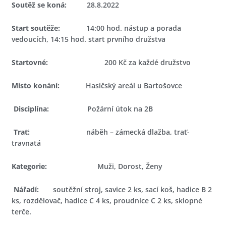
Soutěž se koná:
28.8.2022
Start soutěže:
14:00 hod. nástup a porada
vedoucích, 14:15 hod. start prvního družstva
Startovné:
200 Kč za každé družstvo
Místo konání:
Hasičský areál u Bartošovce
Disciplína:
Požární útok na 2B
Trať:
náběh – zámecká dlažba, trať-
travnatá
Kategorie:
Muži, Dorost, Ženy
Nářadí:
soutěžní stroj, savice 2 ks, sací koš, hadice B 2
ks, rozdělovač, hadice C 4 ks, proudnice C 2 ks, sklopné
terče.