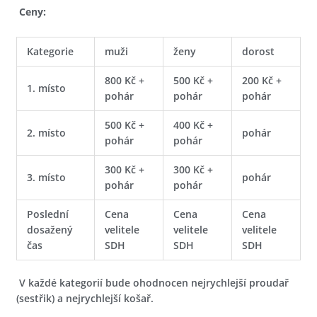
Ceny:
Kategorie
muži
ženy
dorost
800 Kč +
500 Kč +
200 Kč +
1. místo
pohár
pohár
pohár
500 Kč +
400 Kč +
2. místo
pohár
pohár
pohár
300 Kč +
300 Kč +
3. místo
pohár
pohár
pohár
Poslední
Cena
Cena
Cena
dosažený
velitele
velitele
velitele
čas
SDH
SDH
SDH
V každé kategorií bude ohodnocen nejrychlejší proudař
(sestřik) a nejrychlejší košař.