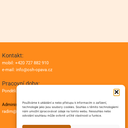
Kontakt:
mobil: +420 727 882 910
e-mail: info@osh-opava.cz
Pracovní doba:
Pondělí, středa: 8:00 – 16:00
Používáme k ukládání a nebo přístupu k informacím o zařízení,
Administrátor webu:
technologie jako jsou soubory cookies. Souhlas s těmito technologiemi
radim@dubovy.cz
nám umožní zpracovávat údaje na tomto webu. Nesouhlas nebo
odvolání souhlasu může ovlivnit určité vlastnosti a funkce.