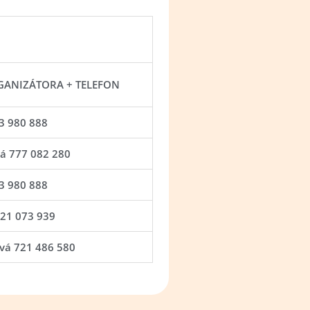
ANIZÁTORA + TELEFON
23 980 888
vá 777 082 280
23 980 888
721 073 939
vá 721 486 580