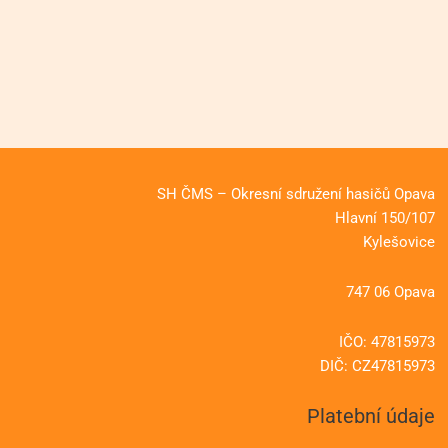
SH ČMS – Okresní sdružení hasičů Opava
Hlavní 150/107
Kylešovice
747 06 Opava
IČO: 47815973
DIČ: CZ47815973
Platební údaje