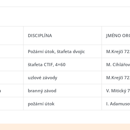
DISCIPLÍNA
JMÉNO ORG
Požární útok, štafeta dvojic
M.Krejčí 7
štafeta CTIF, 4×60
M. Cihlářo
uzlové závody
M.Krejčí 7
u
branný závod
V. Mitický 
požární útok
I. Adamuso