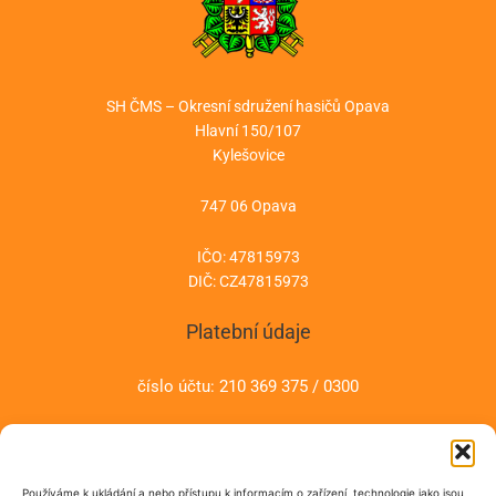
SH ČMS – Okresní sdružení hasičů Opava
Hlavní 150/107
Kylešovice
747 06 Opava
IČO: 47815973
DIČ: CZ47815973
Platební údaje
číslo účtu: 210 369 375 / 0300
Kontakt:
Používáme k ukládání a nebo přístupu k informacím o zařízení, technologie jako jsou