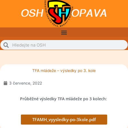
Přeskočit
na
obsah
Search
Search
TFA mládeže – výsledky po 3. kole
3 července, 2022
Průběžné výsledky TFA mládeže po 3 kolech:
TFAMH_vyysledky-po-3kole.pdf