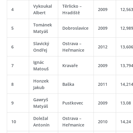
Vykoukal
Těrlicko –
4
2009
12,56
Albert
Hradiště
Tománek
5
Dobroslavice
2009
12,98
Matyáš
Slavický
Ostrava –
6
2012
13,60
Ondřej
Heřmanice
Ignác
7
Kravaře
2009
13,79
Matouš
Honzek
8
Baška
2011
14,21
Jakub
Gawryš
9
Pustkovec
2009
13,08
Matyáš
Doležal
Ostrava –
10
2010
14,24
Antonín
Heřmanice