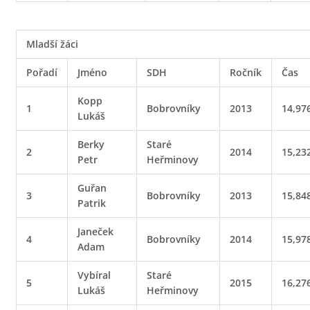
Mladší žáci
Pořadí
Jméno
SDH
Ročník
Čas
Kopp
1
Bobrovníky
2013
14,97
Lukáš
Berky
Staré
2
2014
15,23
Petr
Heřminovy
Guřan
3
Bobrovníky
2013
15,84
Patrik
Janeček
4
Bobrovníky
2014
15,97
Adam
Vybíral
Staré
5
2015
16,27
Lukáš
Heřminovy