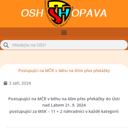
Přeskočit
na
obsah
Search
Search
Postupující na MČR v běhu na 60m přes překážky
2 září, 2024
Postupující na MČR v běhu na 60m přes překážky do Ústi
nad Labem 21. 9. 2024
postupující za MSK – 11 + 2 náhradnicí v každé kategorii