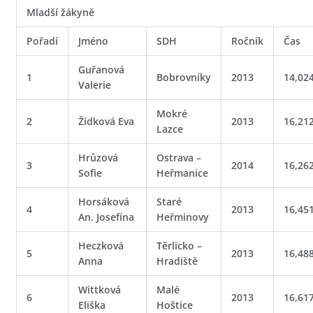
Mladší žákyně
Pořadí
Jméno
SDH
Ročník
Čas
Guřanová
1
Bobrovníky
2013
14,02
Valerie
Mokré
2
Žídková Eva
2013
16,21
Lazce
Hrůzová
Ostrava –
3
2014
16,26
Sofie
Heřmanice
Horsáková
Staré
4
2013
16,45
An. Josefína
Heřminovy
Heczková
Těrlicko –
5
2013
16,48
Anna
Hradiště
Wittková
Malé
6
2013
16,61
Eliška
Hoštice