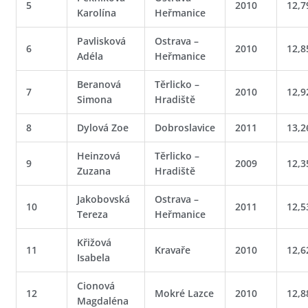
5
2010
12,7
Karolína
Heřmanice
Pavlisková
Ostrava –
6
2010
12,8
Adéla
Heřmanice
Beranová
Těrlicko –
7
2010
12,9
Simona
Hradiště
8
Dylová Zoe
Dobroslavice
2011
13,2
Heinzová
Těrlicko –
9
2009
12,3
Zuzana
Hradiště
Jakobovská
Ostrava –
10
2011
12,5
Tereza
Heřmanice
Křižová
11
Kravaře
2010
12,6
Isabela
Cionová
12
Mokré Lazce
2010
12,8
Magdaléna