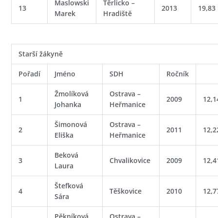
Maslowski
Těrlicko –
13
2013
19,83
Marek
Hradiště
Starší žákyně
Pořadí
Jméno
SDH
Ročník
Žmolíková
Ostrava –
1
2009
12,1
Johanka
Heřmanice
Šimonová
Ostrava –
2
2011
12,2
Eliška
Heřmanice
Beková
3
Chvalikovice
2009
12,4
Laura
Štefková
4
Těškovice
2010
12,7
Sára
Pěkníková
Ostrava –