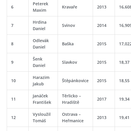
Peterek
6
Kravaře
2013
16,60
Maxim
Hrdina
7
Svinov
2014
16,90
Daniel
Odlevák
8
Baška
2015
17,02
Daniel
Šenk
9
Slavkov
2015
18,37
Daniel
Harazim
10
Štěpánkovice
2015
18,55
Jakub
Janáček
Těrlicko –
11
2017
19,34
František
Hradiště
Vysloužil
Ostrava –
12
2013
19,41
Tomáš
Heřmanice