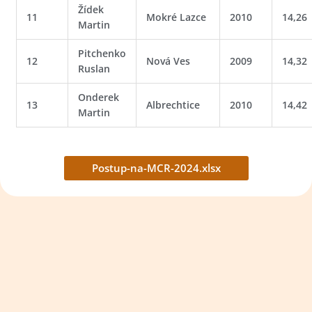
Žídek
11
Mokré Lazce
2010
14,26
Martin
Pitchenko
12
Nová Ves
2009
14,32
Ruslan
Onderek
13
Albrechtice
2010
14,42
Martin
Postup-na-MCR-2024.xlsx