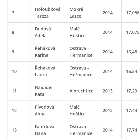
Holoubková
Mokré
7
2014
17,03
Tereza
Lazce
Dudová
Malé
8
2014
17,07
Adéla
Hoštice
Řeháková
Ostrava –
9
2014
16,48
Karina
Heřmanice
Řeháková
Ostrava –
10
2014
16,54
Laura
Heřmanice
Haididei
11
Albrechtice
2013
17,29
Kata
Pivodová
Malé
12
2013
17,44
Anna
Hoštice
Fanfrlová
Ostrava –
13
2014
17,74
Hana
Heřmanice