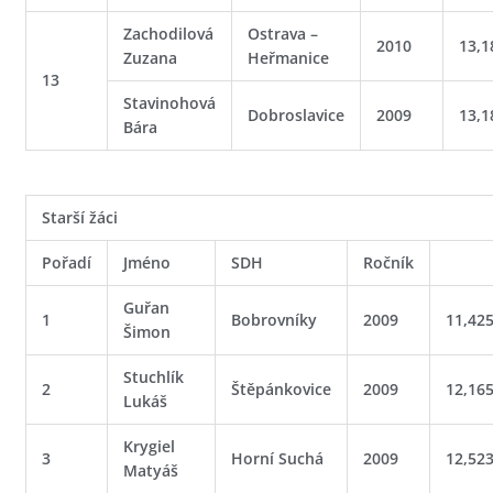
Zachodilová
Ostrava –
2010
13,1
Zuzana
Heřmanice
13
Stavinohová
Dobroslavice
2009
13,1
Bára
Starší žáci
Pořadí
Jméno
SDH
Ročník
Guřan
1
Bobrovníky
2009
11,42
Šimon
Stuchlík
2
Štěpánkovice
2009
12,16
Lukáš
Krygiel
3
Horní Suchá
2009
12,52
Matyáš